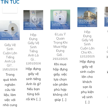
TIN TỨC
Hộp
6 Lưu Ý
Hộp
Đựng
Quan
Đựng
Giấy Vệ
Trọng Khi
Giấy Vệ
Sinh
Giấy Vệ
Mua Hộp
Sinh
Cuộn Lớn
Sinh
Đựng
Tiếng
Cho Kh…
Cuộn Lớn
Giấ…
Anh Là
12/12/2025
Tiếng
Gì…
25/12/2025
Anh Là
Hộp đựng
12/01/2026
Khi mua
Gì?…
giấy vệ
Hộp đựng
hộp đựng
15/01/2026
sinh cuộn
giấy vệ
giấy, việc
Trong
lớn cho
sinh tiếng
lựa chọn
quá trình
khách
Anh là gì?
sản phẩm
nghiên
sạn là
Nếu bạn
phù hợp
cứu tài
phụ kiện
từng bối
không chỉ
liệu, làm
vệ sinh
rối khi […]
giúp […]
việc với
[…]
nhà cung