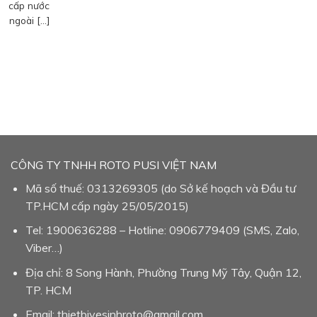
cấp nước
ngoài […]
CÔNG TY TNHH ROTO PUSI VIỆT NAM
Mã số thuế: 0313269305 (do Sở kế hoạch và Đầu tư
TP.HCM cấp ngày 25/05/2015)
Tel: 1900636288 – Hotline: 0906779409 (SMS, Zalo,
Viber…)
Địa chỉ: 8 Song Hành, Phường Trung Mỹ Tây, Quận 12,
TP. HCM
Email: thietbivesinhroto@gmail.com