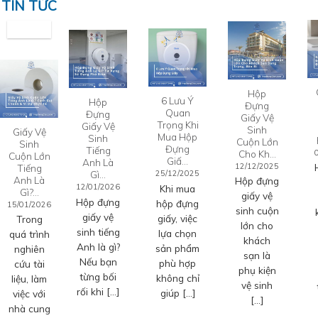
TIN TỨC
Hộp
6 Lưu Ý
Hộp
Đựng
Quan
Đựng
Giấy Vệ
Trọng Khi
Giấy Vệ
Sinh
Giấy Vệ
Mua Hộp
Sinh
Cuộn Lớn
Sinh
Đựng
Tiếng
Cho Kh…
Cuộn Lớn
Giấ…
Anh Là
12/12/2025
Tiếng
Gì…
25/12/2025
Anh Là
Hộp đựng
12/01/2026
Khi mua
Gì?…
giấy vệ
Hộp đựng
hộp đựng
15/01/2026
sinh cuộn
giấy vệ
giấy, việc
Trong
lớn cho
sinh tiếng
lựa chọn
quá trình
khách
Anh là gì?
sản phẩm
nghiên
sạn là
Nếu bạn
phù hợp
cứu tài
phụ kiện
từng bối
không chỉ
liệu, làm
vệ sinh
rối khi […]
giúp […]
việc với
[…]
nhà cung