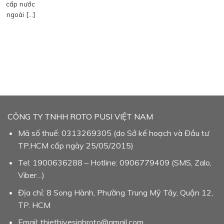
cấp nước
ngoài […]
CÔNG TY TNHH ROTO PUSI VIỆT NAM
Mã số thuế: 0313269305 (do Sở kế hoạch và Đầu tư
TP.HCM cấp ngày 25/05/2015)
Tel: 1900636288 – Hotline: 0906779409 (SMS, Zalo,
Viber…)
Địa chỉ: 8 Song Hành, Phường Trung Mỹ Tây, Quận 12,
TP. HCM
Email: thietbivesinhroto@gmail.com