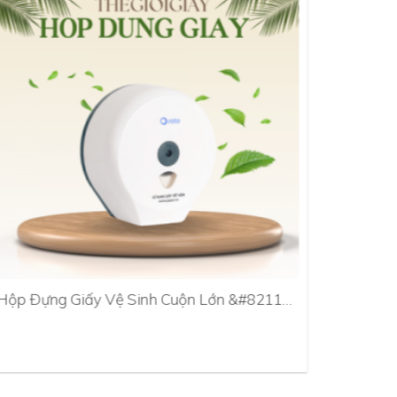
Hộp Đựng Giấy Vệ Sinh Cuộn Lớn &#8211…
Hộp Đựn