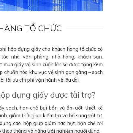
 HÀNG TỔ CHỨC
 phí hộp đựng giấy cho khách hàng tổ chức có
tòa nhà, văn phòng, nhà hàng, khách sạn,
ặt mua giấy vệ sinh cuộn lớn sẽ được tặng kèm
úp chuẩn hóa khu vực vệ sinh gọn gàng – sạch
i tối ưu chi phí vận hành về lâu dài.
hộp đựng giấy được tài trợ?
ấy sạch, hạn chế bụi bẩn và ẩm ướt; thiết kế
nh, giảm thời gian kiểm tra và bổ sung vật tư.
 dụng cao, hộp giúp giảm hao hụt, hạn chế rơi
hao theo tháng và nâng trải nghiệm người dùng.