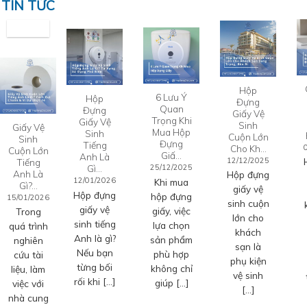
TIN TỨC
Hộp
6 Lưu Ý
Hộp
Đựng
Quan
Đựng
Giấy Vệ
Trọng Khi
Giấy Vệ
Sinh
Giấy Vệ
Mua Hộp
Sinh
Cuộn Lớn
Sinh
Đựng
Tiếng
Cho Kh…
Cuộn Lớn
Giấ…
Anh Là
12/12/2025
Tiếng
Gì…
25/12/2025
Anh Là
Hộp đựng
12/01/2026
Khi mua
Gì?…
giấy vệ
Hộp đựng
hộp đựng
15/01/2026
sinh cuộn
giấy vệ
giấy, việc
Trong
lớn cho
sinh tiếng
lựa chọn
quá trình
khách
Anh là gì?
sản phẩm
nghiên
sạn là
Nếu bạn
phù hợp
cứu tài
phụ kiện
từng bối
không chỉ
liệu, làm
vệ sinh
rối khi […]
giúp […]
việc với
[…]
nhà cung