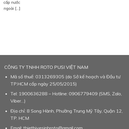
cấp nước
ngoài […]
CÔNG TY TNHH ROTO PUSI VIỆT NAM
Mã số thuế: 0313269305 (do Sở kế hoạch và Đầu tư
TP.HCM cấp ngày 25/05/2015)
Tel: 1900636288 – Hotline: 0906779409 (SMS, Zalo,
Viber…)
Địa chỉ: 8 Song Hành, Phường Trung Mỹ Tây, Quận 12,
TP. HCM
Email: thietbivesinhroto@gmail.com