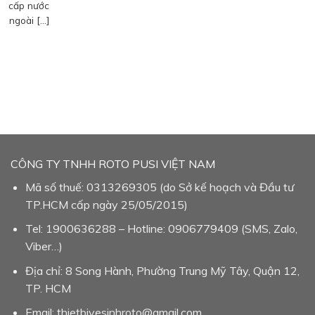
cấp nước
ngoài […]
CÔNG TY TNHH ROTO PUSI VIỆT NAM
Mã số thuế: 0313269305 (do Sở kế hoạch và Đầu tư
TP.HCM cấp ngày 25/05/2015)
Tel: 1900636288 – Hotline: 0906779409 (SMS, Zalo,
Viber…)
Địa chỉ: 8 Song Hành, Phường Trung Mỹ Tây, Quận 12,
TP. HCM
Email: thietbivesinhroto@gmail.com