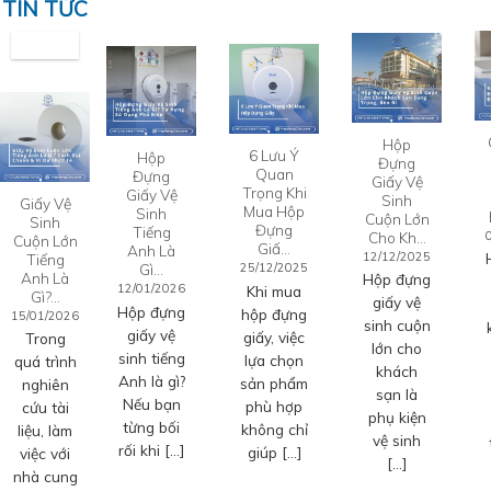
TIN TỨC
Hộp
6 Lưu Ý
Hộp
Đựng
Quan
Đựng
Giấy Vệ
Trọng Khi
Giấy Vệ
Sinh
Giấy Vệ
Mua Hộp
Sinh
Cuộn Lớn
Sinh
Đựng
Tiếng
Cho Kh…
Cuộn Lớn
Giấ…
Anh Là
12/12/2025
Tiếng
Gì…
25/12/2025
Anh Là
Hộp đựng
12/01/2026
Khi mua
Gì?…
giấy vệ
Hộp đựng
hộp đựng
15/01/2026
sinh cuộn
giấy vệ
giấy, việc
Trong
lớn cho
sinh tiếng
lựa chọn
quá trình
khách
Anh là gì?
sản phẩm
nghiên
sạn là
Nếu bạn
phù hợp
cứu tài
phụ kiện
từng bối
không chỉ
liệu, làm
vệ sinh
rối khi […]
giúp […]
việc với
[…]
nhà cung