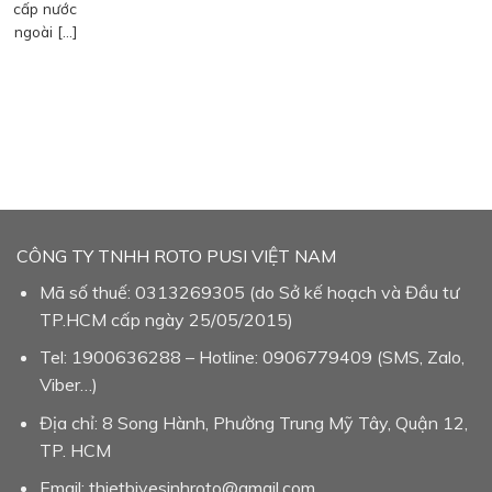
cấp nước
ngoài […]
CÔNG TY TNHH ROTO PUSI VIỆT NAM
Mã số thuế: 0313269305 (do Sở kế hoạch và Đầu tư
TP.HCM cấp ngày 25/05/2015)
Tel: 1900636288 – Hotline: 0906779409 (SMS, Zalo,
Viber…)
Địa chỉ: 8 Song Hành, Phường Trung Mỹ Tây, Quận 12,
TP. HCM
Email: thietbivesinhroto@gmail.com