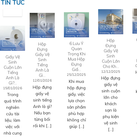
TIN TỨC
Hộp
6 Lưu Ý
Hộp
Đựng
Quan
Đựng
Giấy Vệ
Trọng Khi
Giấy Vệ
Sinh
Giấy Vệ
Mua Hộp
Sinh
Cuộn Lớn
Sinh
Đựng
Tiếng
Cho Kh…
Cuộn Lớn
Giấ…
Anh Là
12/12/2025
Tiếng
Gì…
25/12/2025
Anh Là
Hộp đựng
12/01/2026
Khi mua
Gì?…
giấy vệ
Hộp đựng
hộp đựng
15/01/2026
sinh cuộn
giấy vệ
giấy, việc
Trong
lớn cho
sinh tiếng
lựa chọn
quá trình
khách
Anh là gì?
sản phẩm
nghiên
sạn là
Nếu bạn
phù hợp
cứu tài
phụ kiện
từng bối
không chỉ
liệu, làm
vệ sinh
rối khi […]
giúp […]
việc với
[…]
nhà cung