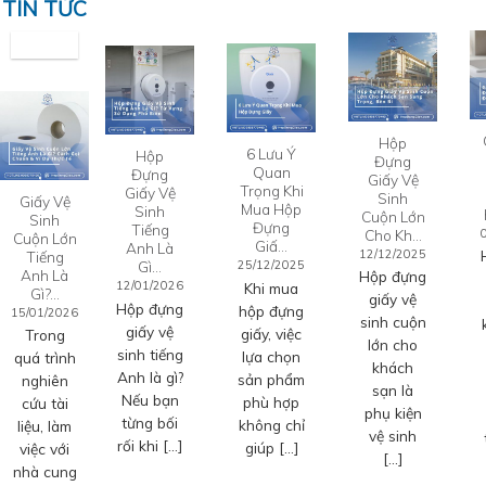
TIN TỨC
Hộp
6 Lưu Ý
Hộp
Đựng
Quan
Đựng
Giấy Vệ
Trọng Khi
Giấy Vệ
Sinh
Giấy Vệ
Mua Hộp
Sinh
Cuộn Lớn
Sinh
Đựng
Tiếng
Cho Kh…
Cuộn Lớn
Giấ…
Anh Là
12/12/2025
Tiếng
Gì…
25/12/2025
Anh Là
Hộp đựng
12/01/2026
Khi mua
Gì?…
giấy vệ
Hộp đựng
hộp đựng
15/01/2026
sinh cuộn
giấy vệ
giấy, việc
Trong
lớn cho
sinh tiếng
lựa chọn
quá trình
khách
Anh là gì?
sản phẩm
nghiên
sạn là
Nếu bạn
phù hợp
cứu tài
phụ kiện
từng bối
không chỉ
liệu, làm
vệ sinh
rối khi […]
giúp […]
việc với
[…]
nhà cung