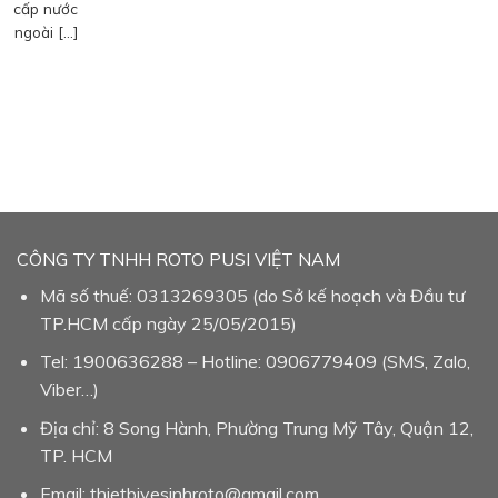
cấp nước
ngoài […]
CÔNG TY TNHH ROTO PUSI VIỆT NAM
Mã số thuế: 0313269305 (do Sở kế hoạch và Đầu tư
TP.HCM cấp ngày 25/05/2015)
Tel: 1900636288 – Hotline: 0906779409 (SMS, Zalo,
Viber…)
Địa chỉ: 8 Song Hành, Phường Trung Mỹ Tây, Quận 12,
TP. HCM
Email: thietbivesinhroto@gmail.com