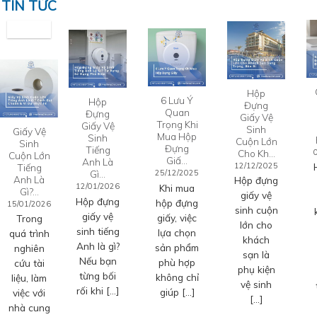
TIN TỨC
Hộp
6 Lưu Ý
Hộp
Đựng
Quan
Đựng
Giấy Vệ
Trọng Khi
Giấy Vệ
Sinh
Giấy Vệ
Mua Hộp
Sinh
Cuộn Lớn
Sinh
Đựng
Tiếng
Cho Kh…
Cuộn Lớn
Giấ…
Anh Là
12/12/2025
Tiếng
Gì…
25/12/2025
Anh Là
Hộp đựng
12/01/2026
Khi mua
Gì?…
giấy vệ
Hộp đựng
hộp đựng
15/01/2026
sinh cuộn
giấy vệ
giấy, việc
Trong
lớn cho
sinh tiếng
lựa chọn
quá trình
khách
Anh là gì?
sản phẩm
nghiên
sạn là
Nếu bạn
phù hợp
cứu tài
phụ kiện
từng bối
không chỉ
liệu, làm
vệ sinh
rối khi […]
giúp […]
việc với
[…]
nhà cung