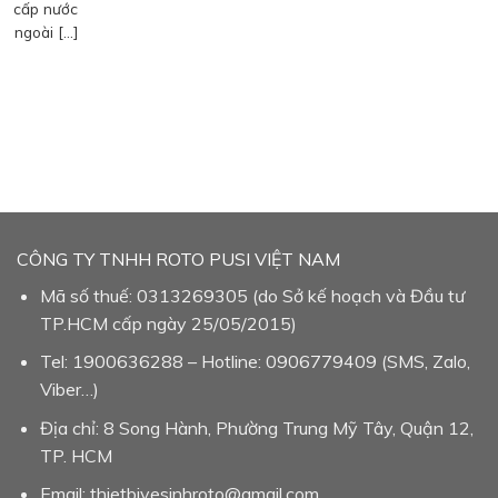
cấp nước
ngoài […]
CÔNG TY TNHH ROTO PUSI VIỆT NAM
Mã số thuế: 0313269305 (do Sở kế hoạch và Đầu tư
TP.HCM cấp ngày 25/05/2015)
Tel: 1900636288 – Hotline: 0906779409 (SMS, Zalo,
Viber…)
Địa chỉ: 8 Song Hành, Phường Trung Mỹ Tây, Quận 12,
TP. HCM
Email: thietbivesinhroto@gmail.com