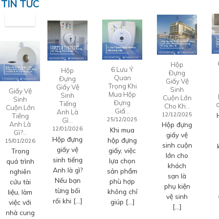
TIN TỨC
Hộp
6 Lưu Ý
Hộp
Đựng
Quan
Đựng
Giấy Vệ
Trọng Khi
Giấy Vệ
Sinh
Giấy Vệ
Mua Hộp
Sinh
Cuộn Lớn
Sinh
Đựng
Tiếng
Cho Kh…
Cuộn Lớn
Giấ…
Anh Là
12/12/2025
Tiếng
Gì…
25/12/2025
Anh Là
Hộp đựng
12/01/2026
Khi mua
Gì?…
giấy vệ
Hộp đựng
hộp đựng
15/01/2026
sinh cuộn
giấy vệ
giấy, việc
Trong
lớn cho
sinh tiếng
lựa chọn
quá trình
khách
Anh là gì?
sản phẩm
nghiên
sạn là
Nếu bạn
phù hợp
cứu tài
phụ kiện
từng bối
không chỉ
liệu, làm
vệ sinh
rối khi […]
giúp […]
việc với
[…]
nhà cung