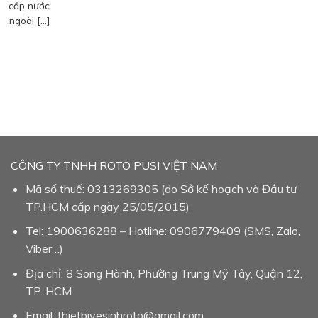
cấp nước
ngoài […]
CÔNG TY TNHH ROTO PUSI VIỆT NAM
Mã số thuế: 0313269305 (do Sở kế hoạch và Đầu tư
TP.HCM cấp ngày 25/05/2015)
Tel: 1900636288 – Hotline: 0906779409 (SMS, Zalo,
Viber…)
Địa chỉ: 8 Song Hành, Phường Trung Mỹ Tây, Quận 12,
TP. HCM
Email: thietbivesinhroto@gmail.com