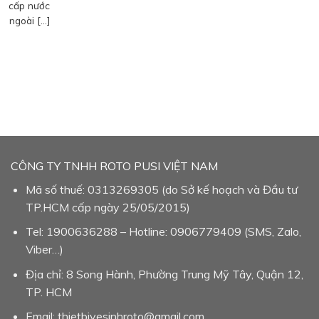
cấp nước
ngoài […]
CÔNG TY TNHH ROTO PUSI VIỆT NAM
Mã số thuế: 0313269305 (do Sở kế hoạch và Đầu tư
TP.HCM cấp ngày 25/05/2015)
Tel: 1900636288 – Hotline: 0906779409 (SMS, Zalo,
Viber…)
Địa chỉ: 8 Song Hành, Phường Trung Mỹ Tây, Quận 12,
TP. HCM
Email: thietbivesinhroto@gmail.com