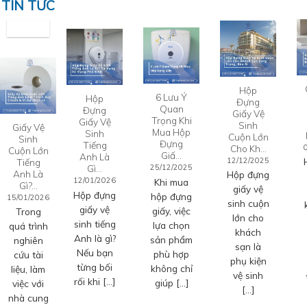
TIN TỨC
Hộp
6 Lưu Ý
Hộp
Đựng
Quan
Đựng
Giấy Vệ
Trọng Khi
Giấy Vệ
Sinh
Giấy Vệ
Mua Hộp
Sinh
Cuộn Lớn
Sinh
Đựng
Tiếng
Cho Kh…
Cuộn Lớn
Giấ…
Anh Là
12/12/2025
Tiếng
Gì…
25/12/2025
Anh Là
Hộp đựng
12/01/2026
Khi mua
Gì?…
giấy vệ
Hộp đựng
hộp đựng
15/01/2026
sinh cuộn
giấy vệ
giấy, việc
Trong
lớn cho
sinh tiếng
lựa chọn
quá trình
khách
Anh là gì?
sản phẩm
nghiên
sạn là
Nếu bạn
phù hợp
cứu tài
phụ kiện
từng bối
không chỉ
liệu, làm
vệ sinh
rối khi […]
giúp […]
việc với
[…]
nhà cung