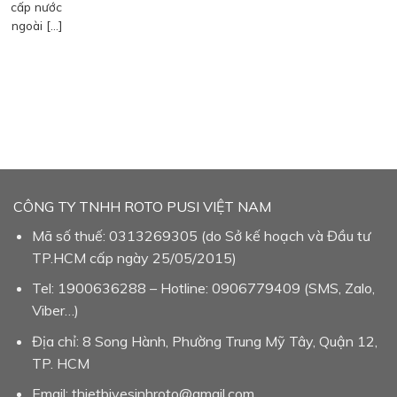
cấp nước
ngoài […]
CÔNG TY TNHH ROTO PUSI VIỆT NAM
Mã số thuế: 0313269305 (do Sở kế hoạch và Đầu tư
TP.HCM cấp ngày 25/05/2015)
Tel: 1900636288 – Hotline: 0906779409 (SMS, Zalo,
Viber…)
Địa chỉ: 8 Song Hành, Phường Trung Mỹ Tây, Quận 12,
TP. HCM
Email: thietbivesinhroto@gmail.com