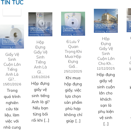
TIN TỨC
Hộp
6 Lưu Ý
Hộp
Đựng
Quan
Đựng
Giấy Vệ
Trọng Khi
Giấy Vệ
Sinh
Giấy Vệ
Mua Hộp
Sinh
Cuộn Lớn
Sinh
Đựng
Tiếng
Cho Kh…
Cuộn Lớn
Giấ…
Anh Là
12/12/2025
Tiếng
Gì…
25/12/2025
Anh Là
Hộp đựng
12/01/2026
Khi mua
Gì?…
giấy vệ
Hộp đựng
hộp đựng
15/01/2026
sinh cuộn
giấy vệ
giấy, việc
Trong
lớn cho
sinh tiếng
lựa chọn
quá trình
khách
Anh là gì?
sản phẩm
nghiên
sạn là
Nếu bạn
phù hợp
cứu tài
phụ kiện
từng bối
không chỉ
liệu, làm
vệ sinh
rối khi […]
giúp […]
việc với
[…]
nhà cung