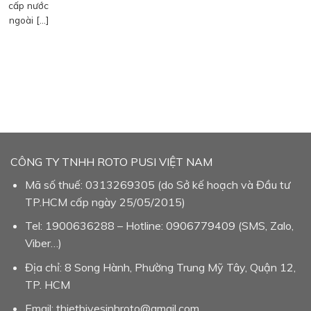
cấp nước
ngoài […]
CÔNG TY TNHH ROTO PUSI VIỆT NAM
Mã số thuế: 0313269305 (do Sở kế hoạch và Đầu tư
TP.HCM cấp ngày 25/05/2015)
Tel: 1900636288 – Hotline: 0906779409 (SMS, Zalo,
Viber…)
Địa chỉ: 8 Song Hành, Phường Trung Mỹ Tây, Quận 12,
TP. HCM
Email: thietbivesinhroto@gmail.com