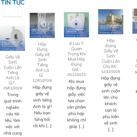
TIN TỨC
Hộp
6 Lưu Ý
Hộp
Đựng
Quan
Đựng
Giấy Vệ
Trọng Khi
Giấy Vệ
Sinh
Giấy Vệ
Mua Hộp
Sinh
Cuộn Lớn
Sinh
Đựng
Tiếng
Cho Kh…
Cuộn Lớn
Giấ…
Anh Là
12/12/2025
Tiếng
Gì…
25/12/2025
Anh Là
Hộp đựng
12/01/2026
Khi mua
Gì?…
giấy vệ
Hộp đựng
hộp đựng
15/01/2026
sinh cuộn
giấy vệ
giấy, việc
Trong
lớn cho
sinh tiếng
lựa chọn
quá trình
khách
Anh là gì?
sản phẩm
nghiên
sạn là
Nếu bạn
phù hợp
cứu tài
phụ kiện
từng bối
không chỉ
liệu, làm
vệ sinh
rối khi […]
giúp […]
việc với
[…]
nhà cung