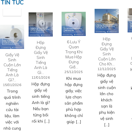
TIN TỨC
Hộp
6 Lưu Ý
Hộp
Đựng
Quan
Đựng
Giấy Vệ
Trọng Khi
Giấy Vệ
Sinh
Giấy Vệ
Mua Hộp
Sinh
Cuộn Lớn
Sinh
Đựng
Tiếng
Cho Kh…
Cuộn Lớn
Giấ…
Anh Là
12/12/2025
Tiếng
Gì…
25/12/2025
Anh Là
Hộp đựng
12/01/2026
Khi mua
Gì?…
giấy vệ
Hộp đựng
hộp đựng
15/01/2026
sinh cuộn
giấy vệ
giấy, việc
Trong
lớn cho
sinh tiếng
lựa chọn
quá trình
khách
Anh là gì?
sản phẩm
nghiên
sạn là
Nếu bạn
phù hợp
cứu tài
phụ kiện
từng bối
không chỉ
liệu, làm
vệ sinh
rối khi […]
giúp […]
việc với
[…]
nhà cung