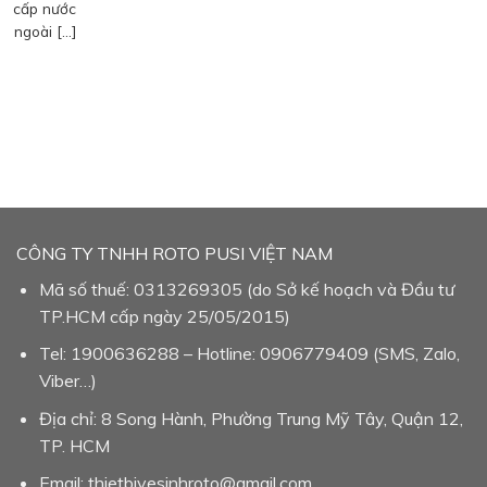
cấp nước
ngoài […]
CÔNG TY TNHH ROTO PUSI VIỆT NAM
Mã số thuế: 0313269305 (do Sở kế hoạch và Đầu tư
TP.HCM cấp ngày 25/05/2015)
Tel: 1900636288 – Hotline: 0906779409 (SMS, Zalo,
Viber…)
Địa chỉ: 8 Song Hành, Phường Trung Mỹ Tây, Quận 12,
TP. HCM
Email: thietbivesinhroto@gmail.com