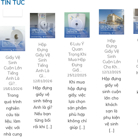
TIN TỨC
Hộp
6 Lưu Ý
Hộp
Đựng
Quan
Đựng
Giấy Vệ
Trọng Khi
Giấy Vệ
Sinh
Giấy Vệ
Mua Hộp
Sinh
Cuộn Lớn
Sinh
Đựng
Tiếng
Cho Kh…
Cuộn Lớn
Giấ…
Anh Là
12/12/2025
Tiếng
Gì…
25/12/2025
Anh Là
Hộp đựng
12/01/2026
Khi mua
Gì?…
giấy vệ
Hộp đựng
hộp đựng
15/01/2026
sinh cuộn
giấy vệ
giấy, việc
Trong
lớn cho
sinh tiếng
lựa chọn
quá trình
khách
Anh là gì?
sản phẩm
nghiên
sạn là
Nếu bạn
phù hợp
cứu tài
phụ kiện
từng bối
không chỉ
liệu, làm
vệ sinh
rối khi […]
giúp […]
việc với
[…]
nhà cung