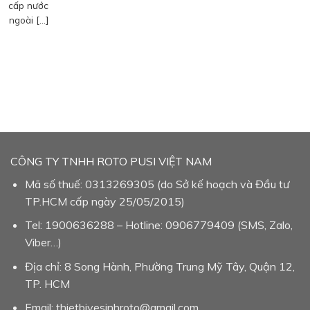
cấp nước
ngoài […]
CÔNG TY TNHH ROTO PUSI VIỆT NAM
Mã số thuế: 0313269305 (do Sở kế hoạch và Đầu tư
TP.HCM cấp ngày 25/05/2015)
Tel: 1900636288 – Hotline: 0906779409 (SMS, Zalo,
Viber…)
Địa chỉ: 8 Song Hành, Phường Trung Mỹ Tây, Quận 12,
TP. HCM
Email: thietbivesinhroto@gmail.com