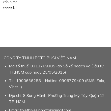
cấp nước
ngoài […]
CÔNG TY TNHH ROTO PUSI VIỆT NAM
Mã số thuế: 0313269305 (do Sở kế hoạch và Đầu tư
TP.HCM cấp ngày 25/05/2015)
Tel: 1900636288 – Hotline: 0906779409 (SMS, Zalo,
Viber…)
Địa chỉ: 8 Song Hành, Phường Trung Mỹ Tây, Quận 12,
TP. HCM
Email: thietbivesinhroto@gmail.com