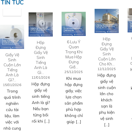
TIN TỨC
Hộp
6 Lưu Ý
Hộp
Đựng
Quan
Đựng
Giấy Vệ
Trọng Khi
Giấy Vệ
Sinh
Giấy Vệ
Mua Hộp
Sinh
Cuộn Lớn
Sinh
Đựng
Tiếng
Cho Kh…
Cuộn Lớn
Giấ…
Anh Là
12/12/2025
Tiếng
Gì…
25/12/2025
Anh Là
Hộp đựng
12/01/2026
Khi mua
Gì?…
giấy vệ
Hộp đựng
hộp đựng
15/01/2026
sinh cuộn
giấy vệ
giấy, việc
Trong
lớn cho
sinh tiếng
lựa chọn
quá trình
khách
Anh là gì?
sản phẩm
nghiên
sạn là
Nếu bạn
phù hợp
cứu tài
phụ kiện
từng bối
không chỉ
liệu, làm
vệ sinh
rối khi […]
giúp […]
việc với
[…]
nhà cung