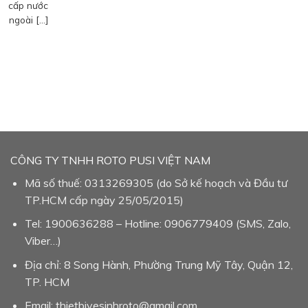
cấp nước
ngoài […]
CÔNG TY TNHH ROTO PUSI VIỆT NAM
Mã số thuế: 0313269305 (do Sở kế hoạch và Đầu tư
TP.HCM cấp ngày 25/05/2015)
Tel: 1900636288 – Hotline: 0906779409 (SMS, Zalo,
Viber…)
Địa chỉ: 8 Song Hành, Phường Trung Mỹ Tây, Quận 12,
TP. HCM
Email: thietbivesinhroto@gmail.com