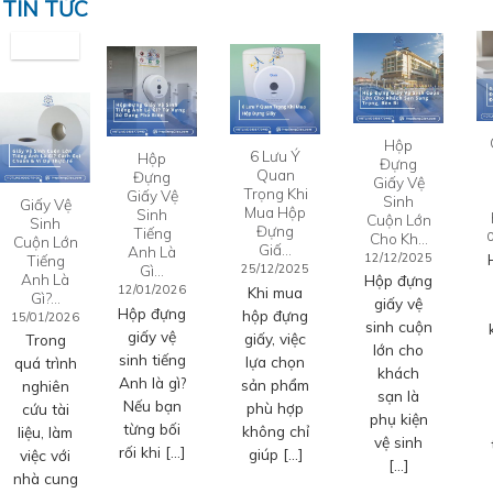
TIN TỨC
Hộp
6 Lưu Ý
Hộp
Đựng
Quan
Đựng
Giấy Vệ
Trọng Khi
Giấy Vệ
Sinh
Giấy Vệ
Mua Hộp
Sinh
Cuộn Lớn
Sinh
Đựng
Tiếng
Cho Kh…
Cuộn Lớn
Giấ…
Anh Là
12/12/2025
Tiếng
Gì…
25/12/2025
Anh Là
Hộp đựng
12/01/2026
Khi mua
Gì?…
giấy vệ
Hộp đựng
hộp đựng
15/01/2026
sinh cuộn
giấy vệ
giấy, việc
Trong
lớn cho
sinh tiếng
lựa chọn
quá trình
khách
Anh là gì?
sản phẩm
nghiên
sạn là
Nếu bạn
phù hợp
cứu tài
phụ kiện
từng bối
không chỉ
liệu, làm
vệ sinh
rối khi […]
giúp […]
việc với
[…]
nhà cung