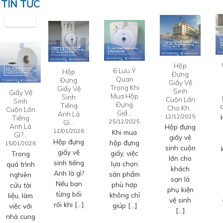
TIN TỨC
Hộp
6 Lưu Ý
Hộp
Đựng
Quan
Đựng
Giấy Vệ
Trọng Khi
Giấy Vệ
Sinh
Giấy Vệ
Mua Hộp
Sinh
Cuộn Lớn
Sinh
Đựng
Tiếng
Cho Kh…
Cuộn Lớn
Giấ…
Anh Là
12/12/2025
Tiếng
Gì…
25/12/2025
Anh Là
Hộp đựng
12/01/2026
Khi mua
Gì?…
giấy vệ
Hộp đựng
hộp đựng
15/01/2026
sinh cuộn
giấy vệ
giấy, việc
Trong
lớn cho
sinh tiếng
lựa chọn
quá trình
khách
Anh là gì?
sản phẩm
nghiên
sạn là
Nếu bạn
phù hợp
cứu tài
phụ kiện
từng bối
không chỉ
liệu, làm
vệ sinh
rối khi […]
giúp […]
việc với
[…]
nhà cung