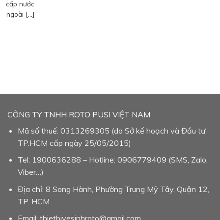
cấp nước
ngoài […]
CÔNG TY TNHH ROTO PUSI VIỆT NAM
Mã số thuế: 0313269305 (do Sở kế hoạch và Đầu tư
TP.HCM cấp ngày 25/05/2015)
Tel: 1900636288 – Hotline: 0906779409 (SMS, Zalo,
Viber…)
Địa chỉ: 8 Song Hành, Phường Trung Mỹ Tây, Quận 12,
TP. HCM
Email: thietbivesinhroto@gmail.com