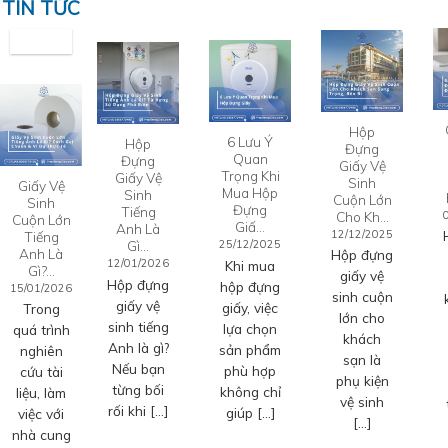
TIN TỨC
Hộp
6 Lưu Ý
Hộp
Đựng
Quan
Đựng
Giấy Vệ
Trọng Khi
Giấy Vệ
Sinh
Giấy Vệ
Mua Hộp
Sinh
Cuộn Lớn
Sinh
Đựng
Tiếng
Cho Kh…
Cuộn Lớn
Giấ…
Anh Là
12/12/2025
Tiếng
Gì…
25/12/2025
Anh Là
Hộp đựng
12/01/2026
Khi mua
Gì?…
giấy vệ
Hộp đựng
hộp đựng
15/01/2026
sinh cuộn
giấy vệ
giấy, việc
Trong
lớn cho
sinh tiếng
lựa chọn
quá trình
khách
Anh là gì?
sản phẩm
nghiên
sạn là
Nếu bạn
phù hợp
cứu tài
phụ kiện
từng bối
không chỉ
liệu, làm
vệ sinh
rối khi […]
giúp […]
việc với
[…]
nhà cung