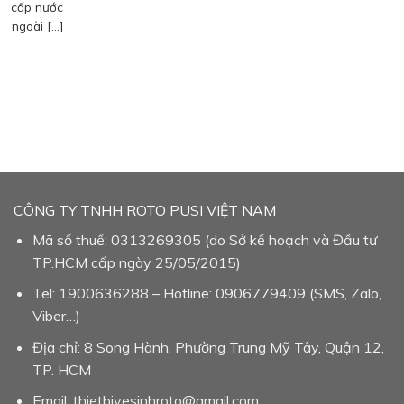
cấp nước
ngoài […]
CÔNG TY TNHH ROTO PUSI VIỆT NAM
Mã số thuế: 0313269305 (do Sở kế hoạch và Đầu tư
TP.HCM cấp ngày 25/05/2015)
Tel: 1900636288 – Hotline: 0906779409 (SMS, Zalo,
Viber…)
Địa chỉ: 8 Song Hành, Phường Trung Mỹ Tây, Quận 12,
TP. HCM
Email: thietbivesinhroto@gmail.com