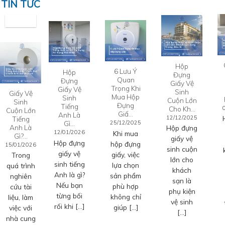
TIN TỨC
Hộp
6 Lưu Ý
Hộp
Đựng
Quan
Đựng
Giấy Vệ
Trọng Khi
Giấy Vệ
Sinh
Giấy Vệ
Mua Hộp
Sinh
Cuộn Lớn
Sinh
Đựng
Tiếng
Cho Kh…
Cuộn Lớn
Giấ…
Anh Là
12/12/2025
Tiếng
Gì…
25/12/2025
Anh Là
Hộp đựng
12/01/2026
Khi mua
Gì?…
giấy vệ
Hộp đựng
hộp đựng
15/01/2026
sinh cuộn
giấy vệ
giấy, việc
Trong
lớn cho
sinh tiếng
lựa chọn
quá trình
khách
Anh là gì?
sản phẩm
nghiên
sạn là
Nếu bạn
phù hợp
cứu tài
phụ kiện
từng bối
không chỉ
liệu, làm
vệ sinh
rối khi […]
giúp […]
việc với
[…]
nhà cung