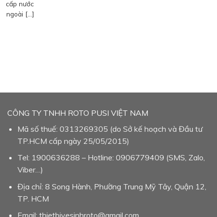
cấp nước
ngoài […]
CÔNG TY TNHH ROTO PUSI VIỆT NAM
Mã số thuế: 0313269305 (do Sở kế hoạch và Đầu tư
TP.HCM cấp ngày 25/05/2015)
Tel: 1900636288 – Hotline: 0906779409 (SMS, Zalo,
Viber…)
Địa chỉ: 8 Song Hành, Phường Trung Mỹ Tây, Quận 12,
TP. HCM
Email: thietbivesinhroto@gmail.com