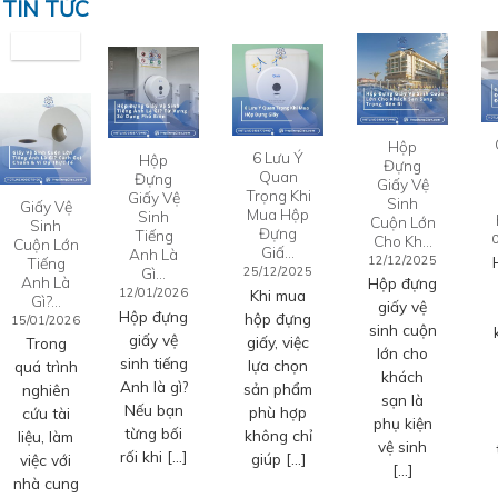
TIN TỨC
Hộp
6 Lưu Ý
Hộp
Đựng
Quan
Đựng
Giấy Vệ
Trọng Khi
Giấy Vệ
Sinh
Giấy Vệ
Mua Hộp
Sinh
Cuộn Lớn
Sinh
Đựng
Tiếng
Cho Kh…
Cuộn Lớn
Giấ…
Anh Là
12/12/2025
Tiếng
Gì…
25/12/2025
Anh Là
Hộp đựng
12/01/2026
Khi mua
Gì?…
giấy vệ
Hộp đựng
hộp đựng
15/01/2026
sinh cuộn
giấy vệ
giấy, việc
Trong
lớn cho
sinh tiếng
lựa chọn
quá trình
khách
Anh là gì?
sản phẩm
nghiên
sạn là
Nếu bạn
phù hợp
cứu tài
phụ kiện
từng bối
không chỉ
liệu, làm
vệ sinh
rối khi […]
giúp […]
việc với
[…]
nhà cung