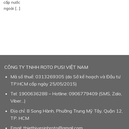
cấp nước
ngoài […]
CÔNG TY TNHH ROTO PUSI VIỆT NAM
Mã số thuế: 0313269305 (do Sở kế hoạch và Đầu tư
TP.HCM cấp ngày 25/05/2015)
Tel: 1900636288 – Hotline: 0906779409 (SMS, Zalo,
Viber…)
Địa chỉ: 8 Song Hành, Phường Trung Mỹ Tây, Quận 12,
TP. HCM
Email: thietbivesinhroto@gmail.com