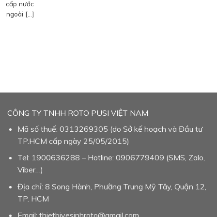
cấp nước
ngoài […]
CÔNG TY TNHH ROTO PUSI VIỆT NAM
Mã số thuế: 0313269305 (do Sở kế hoạch và Đầu tư
TP.HCM cấp ngày 25/05/2015)
Tel: 1900636288 – Hotline: 0906779409 (SMS, Zalo,
Viber…)
Địa chỉ: 8 Song Hành, Phường Trung Mỹ Tây, Quận 12,
TP. HCM
Email: thietbivesinhroto@gmail.com