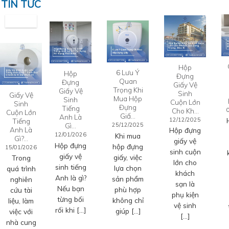
TIN TỨC
Hộp
6 Lưu Ý
Hộp
Đựng
Quan
Đựng
Giấy Vệ
Trọng Khi
Giấy Vệ
Sinh
Giấy Vệ
Mua Hộp
Sinh
Cuộn Lớn
Sinh
Đựng
Tiếng
Cho Kh…
Cuộn Lớn
Giấ…
Anh Là
12/12/2025
Tiếng
Gì…
25/12/2025
Anh Là
Hộp đựng
12/01/2026
Khi mua
Gì?…
giấy vệ
Hộp đựng
hộp đựng
15/01/2026
sinh cuộn
giấy vệ
giấy, việc
Trong
lớn cho
sinh tiếng
lựa chọn
quá trình
khách
Anh là gì?
sản phẩm
nghiên
sạn là
Nếu bạn
phù hợp
cứu tài
phụ kiện
từng bối
không chỉ
liệu, làm
vệ sinh
rối khi […]
giúp […]
việc với
[…]
nhà cung