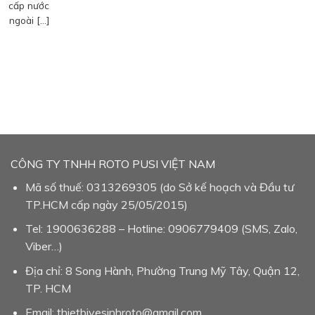
cấp nước
ngoài […]
CÔNG TY TNHH ROTO PUSI VIỆT NAM
Mã số thuế: 0313269305 (do Sở kế hoạch và Đầu tư
TP.HCM cấp ngày 25/05/2015)
Tel: 1900636288 – Hotline: 0906779409 (SMS, Zalo,
Viber…)
Địa chỉ: 8 Song Hành, Phường Trung Mỹ Tây, Quận 12,
TP. HCM
Email: thietbivesinhroto@gmail.com