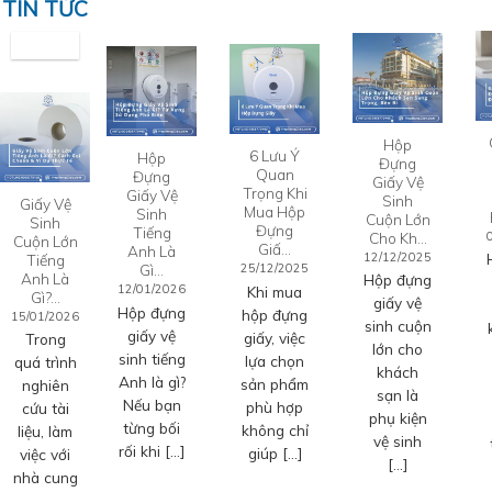
TIN TỨC
Hộp
6 Lưu Ý
Hộp
Đựng
Quan
Đựng
Giấy Vệ
Trọng Khi
Giấy Vệ
Sinh
Giấy Vệ
Mua Hộp
Sinh
Cuộn Lớn
Sinh
Đựng
Tiếng
Cho Kh…
Cuộn Lớn
Giấ…
Anh Là
12/12/2025
Tiếng
Gì…
25/12/2025
Anh Là
Hộp đựng
12/01/2026
Khi mua
Gì?…
giấy vệ
Hộp đựng
hộp đựng
15/01/2026
sinh cuộn
giấy vệ
giấy, việc
Trong
lớn cho
sinh tiếng
lựa chọn
quá trình
khách
Anh là gì?
sản phẩm
nghiên
sạn là
Nếu bạn
phù hợp
cứu tài
phụ kiện
từng bối
không chỉ
liệu, làm
vệ sinh
rối khi […]
giúp […]
việc với
[…]
nhà cung