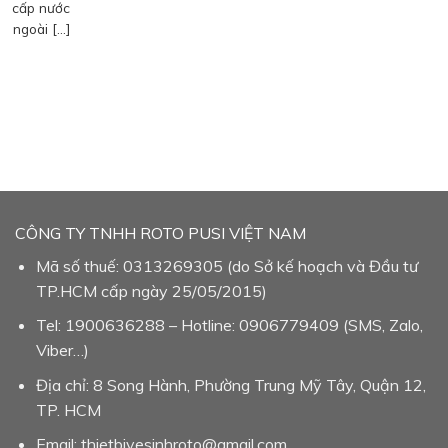
cấp nước
ngoài […]
CÔNG TY TNHH ROTO PUSI VIỆT NAM
Mã số thuế: 0313269305 (do Sở kế hoạch và Đầu tư
TP.HCM cấp ngày 25/05/2015)
Tel: 1900636288 – Hotline: 0906779409 (SMS, Zalo,
Viber…)
Địa chỉ: 8 Song Hành, Phường Trung Mỹ Tây, Quận 12,
TP. HCM
Email: thietbivesinhroto@gmail.com