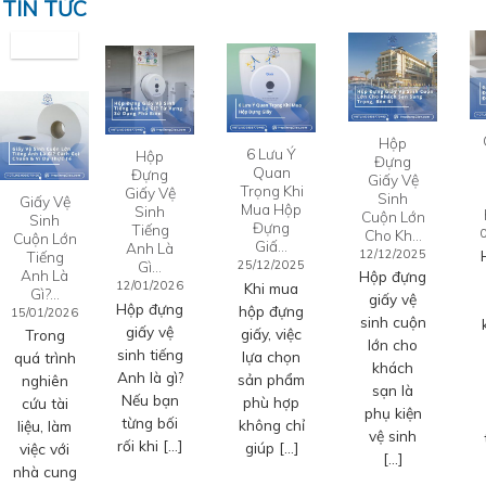
TIN TỨC
Hộp
6 Lưu Ý
Hộp
Đựng
Quan
Đựng
Giấy Vệ
Trọng Khi
Giấy Vệ
Sinh
Giấy Vệ
Mua Hộp
Sinh
Cuộn Lớn
Sinh
Đựng
Tiếng
Cho Kh…
Cuộn Lớn
Giấ…
Anh Là
12/12/2025
Tiếng
Gì…
25/12/2025
Anh Là
Hộp đựng
12/01/2026
Khi mua
Gì?…
giấy vệ
Hộp đựng
hộp đựng
15/01/2026
sinh cuộn
giấy vệ
giấy, việc
Trong
lớn cho
sinh tiếng
lựa chọn
quá trình
khách
Anh là gì?
sản phẩm
nghiên
sạn là
Nếu bạn
phù hợp
cứu tài
phụ kiện
từng bối
không chỉ
liệu, làm
vệ sinh
rối khi […]
giúp […]
việc với
[…]
nhà cung