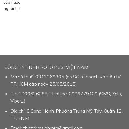
cấp nước
ngoài […]
CÔNG TY TNHH ROTO PUSI VIỆT NAM
Mã số thuế: 0313269305 (do Sở kế hoạch và Đầu tư
TP.HCM cấp ngày 25/05/2015)
Tel: 1900636288 – Hotline: 0906779409 (SMS, Zalo,
Viber…)
Địa chỉ: 8 Song Hành, Phường Trung Mỹ Tây, Quận 12,
TP. HCM
Email: thietbivesinhroto@gmail.com