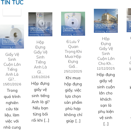
TIN TỨC
Hộp
6 Lưu Ý
Hộp
Đựng
Quan
Đựng
Giấy Vệ
Trọng Khi
Giấy Vệ
Sinh
Giấy Vệ
Mua Hộp
Sinh
Cuộn Lớn
Sinh
Đựng
Tiếng
Cho Kh…
Cuộn Lớn
Giấ…
Anh Là
12/12/2025
Tiếng
Gì…
25/12/2025
Anh Là
Hộp đựng
12/01/2026
Khi mua
Gì?…
giấy vệ
Hộp đựng
hộp đựng
15/01/2026
sinh cuộn
giấy vệ
giấy, việc
Trong
lớn cho
sinh tiếng
lựa chọn
quá trình
khách
Anh là gì?
sản phẩm
nghiên
sạn là
Nếu bạn
phù hợp
cứu tài
phụ kiện
từng bối
không chỉ
liệu, làm
vệ sinh
rối khi […]
giúp […]
việc với
[…]
nhà cung