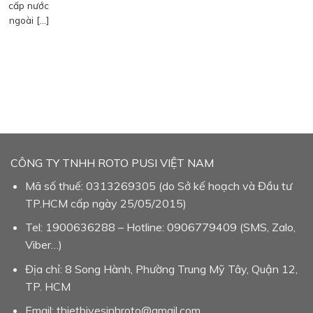
cấp nước
ngoài […]
CÔNG TY TNHH ROTO PUSI VIỆT NAM
Mã số thuế: 0313269305 (do Sở kế hoạch và Đầu tư
TP.HCM cấp ngày 25/05/2015)
Tel: 1900636288 – Hotline: 0906779409 (SMS, Zalo,
Viber…)
Địa chỉ: 8 Song Hành, Phường Trung Mỹ Tây, Quận 12,
TP. HCM
Email: thietbivesinhroto@gmail.com