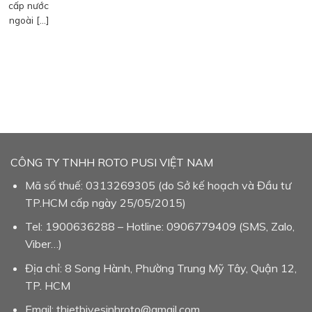
cấp nước
ngoài […]
CÔNG TY TNHH ROTO PUSI VIỆT NAM
Mã số thuế: 0313269305 (do Sở kế hoạch và Đầu tư
TP.HCM cấp ngày 25/05/2015)
Tel: 1900636288 – Hotline: 0906779409 (SMS, Zalo,
Viber…)
Địa chỉ: 8 Song Hành, Phường Trung Mỹ Tây, Quận 12,
TP. HCM
Email: thietbivesinhroto@gmail.com