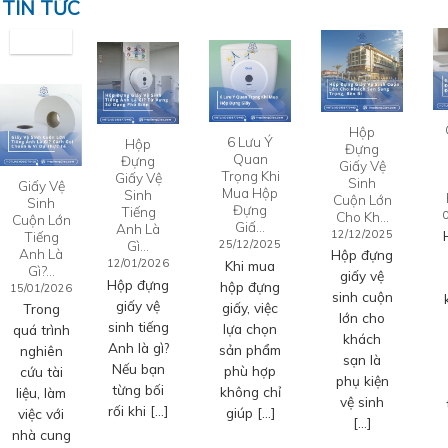
TIN TỨC
Hộp
6 Lưu Ý
Hộp
Đựng
Quan
Đựng
Giấy Vệ
Trọng Khi
Giấy Vệ
Sinh
Giấy Vệ
Mua Hộp
Sinh
Cuộn Lớn
Sinh
Đựng
Tiếng
Cho Kh…
Cuộn Lớn
Giấ…
Anh Là
12/12/2025
Tiếng
Gì…
25/12/2025
Anh Là
Hộp đựng
12/01/2026
Khi mua
Gì?…
giấy vệ
Hộp đựng
hộp đựng
15/01/2026
sinh cuộn
giấy vệ
giấy, việc
Trong
lớn cho
sinh tiếng
lựa chọn
quá trình
khách
Anh là gì?
sản phẩm
nghiên
sạn là
Nếu bạn
phù hợp
cứu tài
phụ kiện
từng bối
không chỉ
liệu, làm
vệ sinh
rối khi […]
giúp […]
việc với
[…]
nhà cung