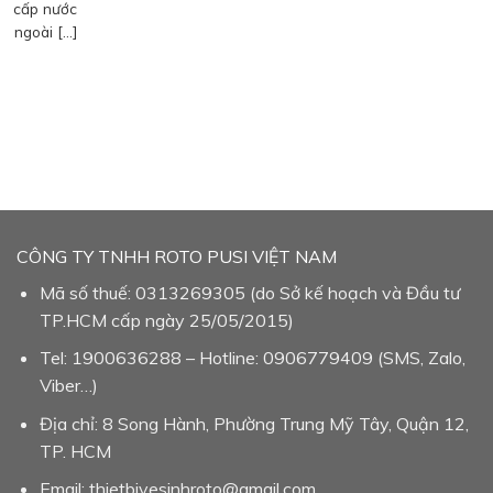
cấp nước
ngoài […]
CÔNG TY TNHH ROTO PUSI VIỆT NAM
Mã số thuế: 0313269305 (do Sở kế hoạch và Đầu tư
TP.HCM cấp ngày 25/05/2015)
Tel: 1900636288 – Hotline: 0906779409 (SMS, Zalo,
Viber…)
Địa chỉ: 8 Song Hành, Phường Trung Mỹ Tây, Quận 12,
TP. HCM
Email: thietbivesinhroto@gmail.com