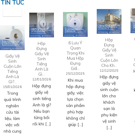
TIN TỨC
Hộp
6 Lưu Ý
Hộp
Đựng
Quan
Đựng
Giấy Vệ
Trọng Khi
Giấy Vệ
Sinh
Giấy Vệ
Mua Hộp
Sinh
Cuộn Lớn
Sinh
Đựng
Tiếng
Cho Kh…
Cuộn Lớn
Giấ…
Anh Là
12/12/2025
Tiếng
Gì…
25/12/2025
Anh Là
Hộp đựng
12/01/2026
Khi mua
Gì?…
giấy vệ
Hộp đựng
hộp đựng
15/01/2026
sinh cuộn
giấy vệ
giấy, việc
Trong
lớn cho
sinh tiếng
lựa chọn
quá trình
khách
Anh là gì?
sản phẩm
nghiên
sạn là
Nếu bạn
phù hợp
cứu tài
phụ kiện
từng bối
không chỉ
liệu, làm
vệ sinh
rối khi […]
giúp […]
việc với
[…]
nhà cung