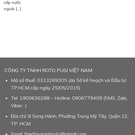
cấp nước
ngoài […]
CÔNG TY TNHH ROTO PUSI VIỆT NAM
Mã số thuế: 0313269305 (do Sở kế hoạch và Đầu tư
TP.HCM cấp ngày 25/05/2015)
Tel: 1900636288 – Hotline: 0906779409 (SMS, Zalo,
Viber…)
Địa chỉ: 8 Song Hành, Phường Trung Mỹ Tây, Quận 12,
TP. HCM
Email: thietbivesinhroto@gmail.com