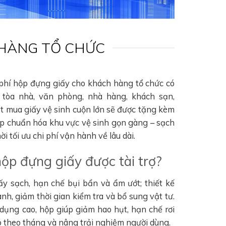
 HÀNG TỔ CHỨC
 phí hộp đựng giấy cho khách hàng tổ chức có
tòa nhà, văn phòng, nhà hàng, khách sạn,
ặt mua giấy vệ sinh cuộn lớn sẽ được tặng kèm
úp chuẩn hóa khu vực vệ sinh gọn gàng – sạch
i tối ưu chi phí vận hành về lâu dài.
hộp đựng giấy được tài trợ?
ấy sạch, hạn chế bụi bẩn và ẩm ướt; thiết kế
nh, giảm thời gian kiểm tra và bổ sung vật tư.
 dụng cao, hộp giúp giảm hao hụt, hạn chế rơi
hao theo tháng và nâng trải nghiệm người dùng.