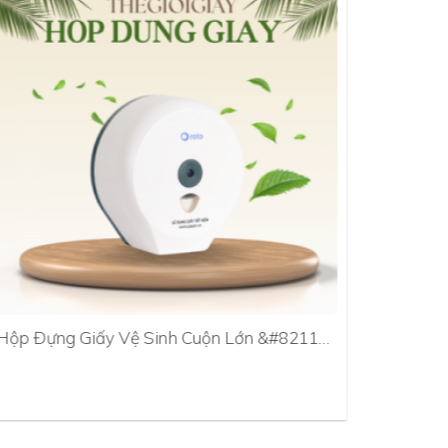
Hộp Đựng Giấy Vệ Sinh Cuộn Lớn &#8211…
Hộp Đựn