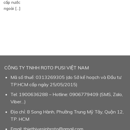
cấp nước
ngoài […]
CÔNG TY TNHH ROTO PUSI VIỆT NAM
Mã số thuế: 0313269305 (do Sở kế hoạch và Đầu tư
TP.HCM cấp ngày 25/05/2015)
Tel: 1900636288 – Hotline: 0906779409 (SMS, Zalo,
Viber…)
Địa chỉ: 8 Song Hành, Phường Trung Mỹ Tây, Quận 12,
TP. HCM
Email: thietbivesinhroto@gmail.com