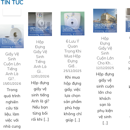
TIN TỨC
Hộp
6 Lưu Ý
Hộp
Đựng
Quan
Đựng
Giấy Vệ
Trọng Khi
Giấy Vệ
Sinh
Giấy Vệ
Mua Hộp
Sinh
Cuộn Lớn
Sinh
Đựng
Tiếng
Cho Kh…
Cuộn Lớn
Giấ…
Anh Là
12/12/2025
Tiếng
Gì…
25/12/2025
Anh Là
Hộp đựng
12/01/2026
Khi mua
Gì?…
giấy vệ
Hộp đựng
hộp đựng
15/01/2026
sinh cuộn
giấy vệ
giấy, việc
Trong
lớn cho
sinh tiếng
lựa chọn
quá trình
khách
Anh là gì?
sản phẩm
nghiên
sạn là
Nếu bạn
phù hợp
cứu tài
phụ kiện
từng bối
không chỉ
liệu, làm
vệ sinh
rối khi […]
giúp […]
việc với
[…]
nhà cung