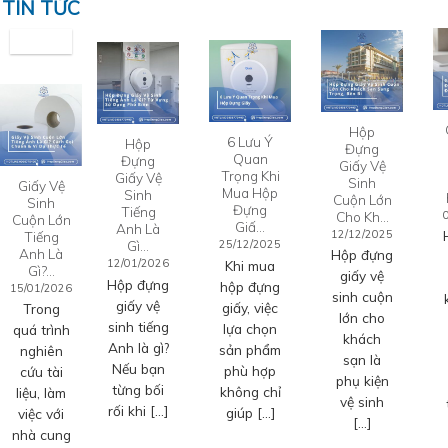
TIN TỨC
Hộp
6 Lưu Ý
Hộp
Đựng
Quan
Đựng
Giấy Vệ
Trọng Khi
Giấy Vệ
Sinh
Giấy Vệ
Mua Hộp
Sinh
Cuộn Lớn
Sinh
Đựng
Tiếng
Cho Kh…
Cuộn Lớn
Giấ…
Anh Là
12/12/2025
Tiếng
Gì…
25/12/2025
Anh Là
Hộp đựng
12/01/2026
Khi mua
Gì?…
giấy vệ
Hộp đựng
hộp đựng
15/01/2026
sinh cuộn
giấy vệ
giấy, việc
Trong
lớn cho
sinh tiếng
lựa chọn
quá trình
khách
Anh là gì?
sản phẩm
nghiên
sạn là
Nếu bạn
phù hợp
cứu tài
phụ kiện
từng bối
không chỉ
liệu, làm
vệ sinh
rối khi […]
giúp […]
việc với
[…]
nhà cung