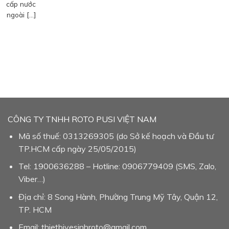
cấp nước
ngoài […]
CÔNG TY TNHH ROTO PUSI VIỆT NAM
Mã số thuế: 0313269305 (do Sở kế hoạch và Đầu tư
TP.HCM cấp ngày 25/05/2015)
Tel: 1900636288 – Hotline: 0906779409 (SMS, Zalo,
Viber…)
Địa chỉ: 8 Song Hành, Phường Trung Mỹ Tây, Quận 12,
TP. HCM
Email: thietbivesinhroto@gmail.com