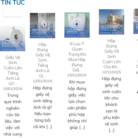
TIN TỨC
Hộp
6 Lưu Ý
Hộp
Đựng
Quan
Đựng
Giấy Vệ
Trọng Khi
Giấy Vệ
Sinh
Giấy Vệ
Mua Hộp
Sinh
Cuộn Lớn
Sinh
Đựng
Tiếng
Cho Kh…
Cuộn Lớn
Giấ…
Anh Là
12/12/2025
Tiếng
Gì…
25/12/2025
Anh Là
Hộp đựng
12/01/2026
Khi mua
Gì?…
giấy vệ
Hộp đựng
hộp đựng
15/01/2026
sinh cuộn
giấy vệ
giấy, việc
Trong
lớn cho
sinh tiếng
lựa chọn
quá trình
khách
Anh là gì?
sản phẩm
nghiên
sạn là
Nếu bạn
phù hợp
cứu tài
phụ kiện
từng bối
không chỉ
liệu, làm
vệ sinh
rối khi […]
giúp […]
việc với
[…]
nhà cung