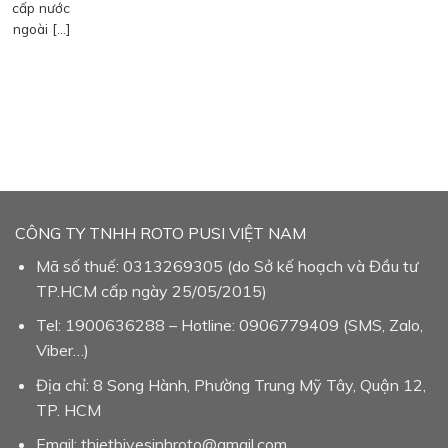
cấp nước
ngoài […]
CÔNG TY TNHH ROTO PUSI VIỆT NAM
Mã số thuế: 0313269305 (do Sở kế hoạch và Đầu tư
TP.HCM cấp ngày 25/05/2015)
Tel: 1900636288 – Hotline: 0906779409 (SMS, Zalo,
Viber…)
Địa chỉ: 8 Song Hành, Phường Trung Mỹ Tây, Quận 12,
TP. HCM
Email: thietbivesinhroto@gmail.com