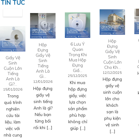
TIN TỨC
Hộp
6 Lưu Ý
Hộp
Đựng
Quan
Đựng
Giấy Vệ
Trọng Khi
Giấy Vệ
Sinh
Giấy Vệ
Mua Hộp
Sinh
Cuộn Lớn
Sinh
Đựng
Tiếng
Cho Kh…
Cuộn Lớn
Giấ…
Anh Là
12/12/2025
Tiếng
Gì…
25/12/2025
Anh Là
Hộp đựng
12/01/2026
Khi mua
Gì?…
giấy vệ
Hộp đựng
hộp đựng
15/01/2026
sinh cuộn
giấy vệ
giấy, việc
Trong
lớn cho
sinh tiếng
lựa chọn
quá trình
khách
Anh là gì?
sản phẩm
nghiên
sạn là
Nếu bạn
phù hợp
cứu tài
phụ kiện
từng bối
không chỉ
liệu, làm
vệ sinh
rối khi […]
giúp […]
việc với
[…]
nhà cung