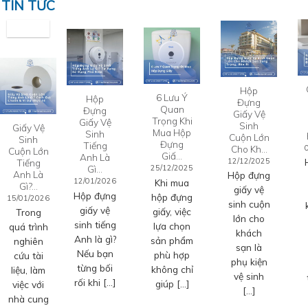
TIN TỨC
Hộp
6 Lưu Ý
Hộp
Đựng
Quan
Đựng
Giấy Vệ
Trọng Khi
Giấy Vệ
Sinh
Giấy Vệ
Mua Hộp
Sinh
Cuộn Lớn
Sinh
Đựng
Tiếng
Cho Kh…
Cuộn Lớn
Giấ…
Anh Là
12/12/2025
Tiếng
Gì…
25/12/2025
Anh Là
Hộp đựng
12/01/2026
Khi mua
Gì?…
giấy vệ
Hộp đựng
hộp đựng
15/01/2026
sinh cuộn
giấy vệ
giấy, việc
Trong
lớn cho
sinh tiếng
lựa chọn
quá trình
khách
Anh là gì?
sản phẩm
nghiên
sạn là
Nếu bạn
phù hợp
cứu tài
phụ kiện
từng bối
không chỉ
liệu, làm
vệ sinh
rối khi […]
giúp […]
việc với
[…]
nhà cung