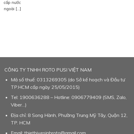
cấp nước
ngoài […]
CÔNG TY TNHH ROTO PUSI VIỆT NAM
Mã số thuế: 0313269305 (do Sở kế hoạch và Đầu tư
TP.HCM cấp ngày 25/05/2015)
Tel: 1900636288 – Hotline: 0906779409 (SMS, Zalo,
Viber…)
Địa chỉ: 8 Song Hành, Phường Trung Mỹ Tây, Quận 12,
TP. HCM
Email: thietbivesinhroto@gmail.com