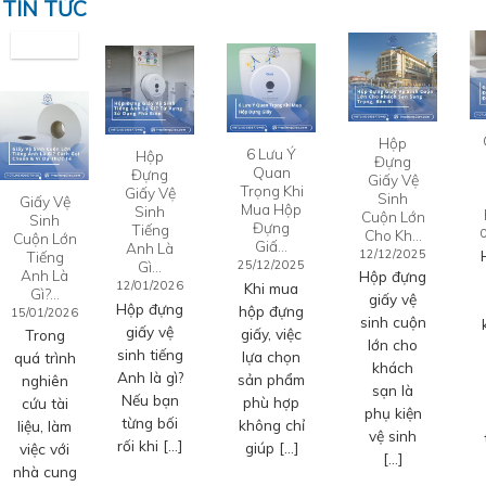
TIN TỨC
Hộp
6 Lưu Ý
Hộp
Đựng
Quan
Đựng
Giấy Vệ
Trọng Khi
Giấy Vệ
Sinh
Giấy Vệ
Mua Hộp
Sinh
Cuộn Lớn
Sinh
Đựng
Tiếng
Cho Kh…
Cuộn Lớn
Giấ…
Anh Là
12/12/2025
Tiếng
Gì…
25/12/2025
Anh Là
Hộp đựng
12/01/2026
Khi mua
Gì?…
giấy vệ
Hộp đựng
hộp đựng
15/01/2026
sinh cuộn
giấy vệ
giấy, việc
Trong
lớn cho
sinh tiếng
lựa chọn
quá trình
khách
Anh là gì?
sản phẩm
nghiên
sạn là
Nếu bạn
phù hợp
cứu tài
phụ kiện
từng bối
không chỉ
liệu, làm
vệ sinh
rối khi […]
giúp […]
việc với
[…]
nhà cung