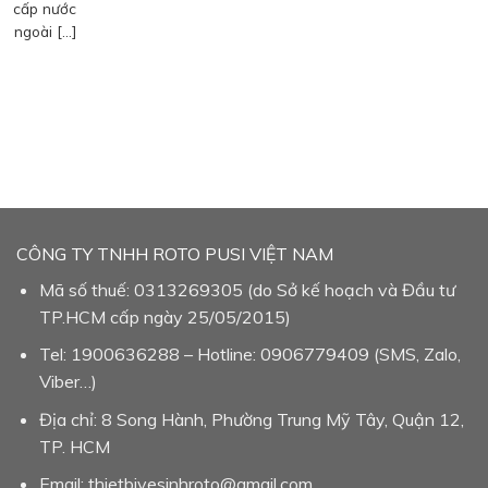
cấp nước
ngoài […]
CÔNG TY TNHH ROTO PUSI VIỆT NAM
Mã số thuế: 0313269305 (do Sở kế hoạch và Đầu tư
TP.HCM cấp ngày 25/05/2015)
Tel: 1900636288 – Hotline: 0906779409 (SMS, Zalo,
Viber…)
Địa chỉ: 8 Song Hành, Phường Trung Mỹ Tây, Quận 12,
TP. HCM
Email: thietbivesinhroto@gmail.com