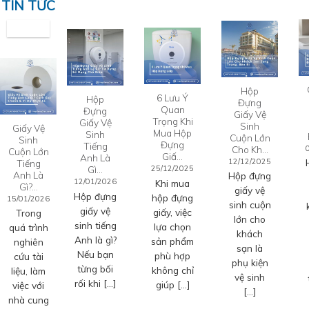
TIN TỨC
Hộp
6 Lưu Ý
Hộp
Đựng
Quan
Đựng
Giấy Vệ
Trọng Khi
Giấy Vệ
Sinh
Giấy Vệ
Mua Hộp
Sinh
Cuộn Lớn
Sinh
Đựng
Tiếng
Cho Kh…
Cuộn Lớn
Giấ…
Anh Là
12/12/2025
Tiếng
Gì…
25/12/2025
Anh Là
Hộp đựng
12/01/2026
Khi mua
Gì?…
giấy vệ
Hộp đựng
hộp đựng
15/01/2026
sinh cuộn
giấy vệ
giấy, việc
Trong
lớn cho
sinh tiếng
lựa chọn
quá trình
khách
Anh là gì?
sản phẩm
nghiên
sạn là
Nếu bạn
phù hợp
cứu tài
phụ kiện
từng bối
không chỉ
liệu, làm
vệ sinh
rối khi […]
giúp […]
việc với
[…]
nhà cung