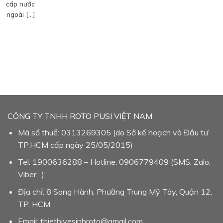
cấp nước
ngoài […]
CÔNG TY TNHH ROTO PUSI VIỆT NAM
Mã số thuế: 0313269305 (do Sở kế hoạch và Đầu tư
TP.HCM cấp ngày 25/05/2015)
Tel: 1900636288 – Hotline: 0906779409 (SMS, Zalo,
Viber…)
Địa chỉ: 8 Song Hành, Phường Trung Mỹ Tây, Quận 12,
TP. HCM
Email: thietbivesinhroto@gmail.com