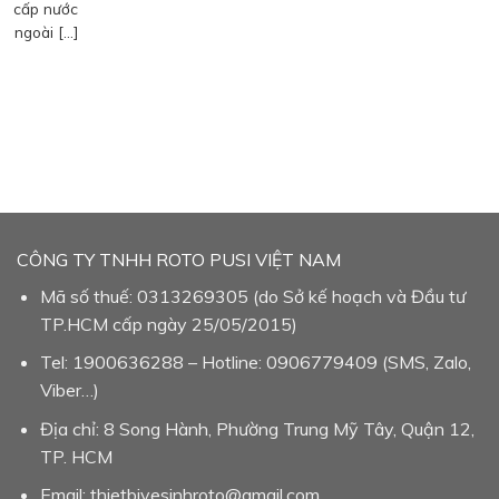
cấp nước
ngoài […]
CÔNG TY TNHH ROTO PUSI VIỆT NAM
Mã số thuế: 0313269305 (do Sở kế hoạch và Đầu tư
TP.HCM cấp ngày 25/05/2015)
Tel: 1900636288 – Hotline: 0906779409 (SMS, Zalo,
Viber…)
Địa chỉ: 8 Song Hành, Phường Trung Mỹ Tây, Quận 12,
TP. HCM
Email: thietbivesinhroto@gmail.com