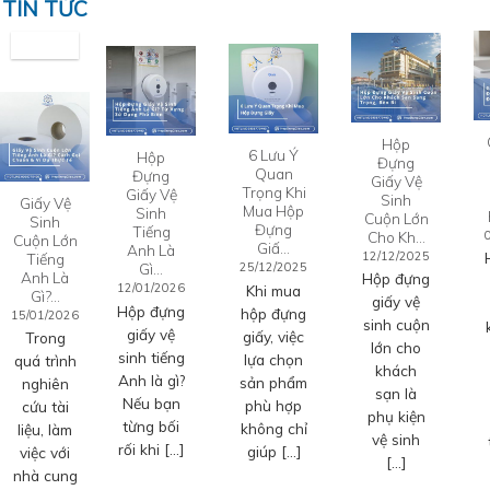
TIN TỨC
Hộp
6 Lưu Ý
Hộp
Đựng
Quan
Đựng
Giấy Vệ
Trọng Khi
Giấy Vệ
Sinh
Giấy Vệ
Mua Hộp
Sinh
Cuộn Lớn
Sinh
Đựng
Tiếng
Cho Kh…
Cuộn Lớn
Giấ…
Anh Là
12/12/2025
Tiếng
Gì…
25/12/2025
Anh Là
Hộp đựng
12/01/2026
Khi mua
Gì?…
giấy vệ
Hộp đựng
hộp đựng
15/01/2026
sinh cuộn
giấy vệ
giấy, việc
Trong
lớn cho
sinh tiếng
lựa chọn
quá trình
khách
Anh là gì?
sản phẩm
nghiên
sạn là
Nếu bạn
phù hợp
cứu tài
phụ kiện
từng bối
không chỉ
liệu, làm
vệ sinh
rối khi […]
giúp […]
việc với
[…]
nhà cung