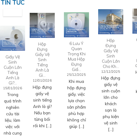
TIN TỨC
Hộp
6 Lưu Ý
Hộp
Đựng
Quan
Đựng
Giấy Vệ
Trọng Khi
Giấy Vệ
Sinh
Giấy Vệ
Mua Hộp
Sinh
Cuộn Lớn
Sinh
Đựng
Tiếng
Cho Kh…
Cuộn Lớn
Giấ…
Anh Là
12/12/2025
Tiếng
Gì…
25/12/2025
Anh Là
Hộp đựng
12/01/2026
Khi mua
Gì?…
giấy vệ
Hộp đựng
hộp đựng
15/01/2026
sinh cuộn
giấy vệ
giấy, việc
Trong
lớn cho
sinh tiếng
lựa chọn
quá trình
khách
Anh là gì?
sản phẩm
nghiên
sạn là
Nếu bạn
phù hợp
cứu tài
phụ kiện
từng bối
không chỉ
liệu, làm
vệ sinh
rối khi […]
giúp […]
việc với
[…]
nhà cung