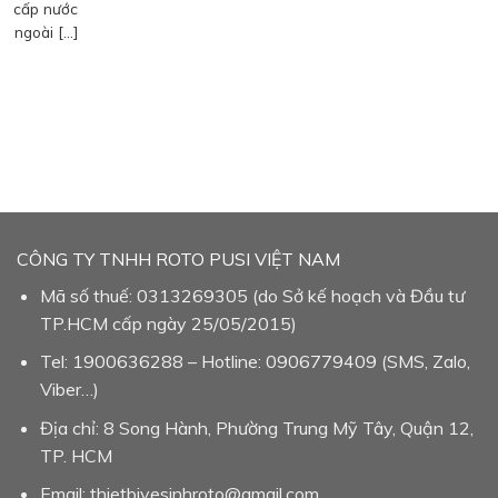
cấp nước
ngoài […]
CÔNG TY TNHH ROTO PUSI VIỆT NAM
Mã số thuế: 0313269305 (do Sở kế hoạch và Đầu tư
TP.HCM cấp ngày 25/05/2015)
Tel: 1900636288 – Hotline: 0906779409 (SMS, Zalo,
Viber…)
Địa chỉ: 8 Song Hành, Phường Trung Mỹ Tây, Quận 12,
TP. HCM
Email: thietbivesinhroto@gmail.com