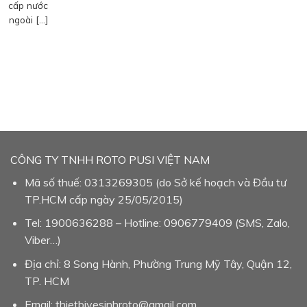
cấp nước
ngoài […]
CÔNG TY TNHH ROTO PUSI VIỆT NAM
Mã số thuế: 0313269305 (do Sở kế hoạch và Đầu tư
TP.HCM cấp ngày 25/05/2015)
Tel: 1900636288 – Hotline: 0906779409 (SMS, Zalo,
Viber…)
Địa chỉ: 8 Song Hành, Phường Trung Mỹ Tây, Quận 12,
TP. HCM
Email: thietbivesinhroto@gmail.com