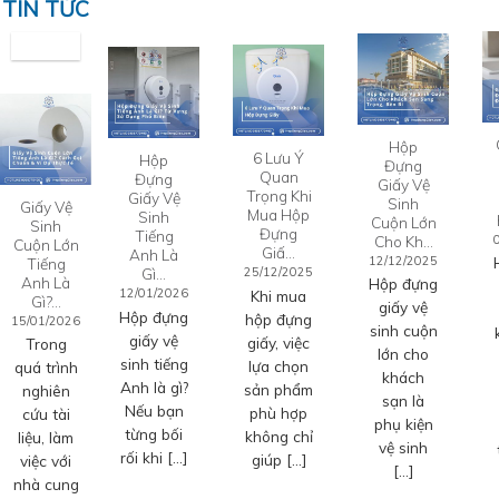
TIN TỨC
Hộp
6 Lưu Ý
Hộp
Đựng
Quan
Đựng
Giấy Vệ
Trọng Khi
Giấy Vệ
Sinh
Giấy Vệ
Mua Hộp
Sinh
Cuộn Lớn
Sinh
Đựng
Tiếng
Cho Kh…
Cuộn Lớn
Giấ…
Anh Là
12/12/2025
Tiếng
Gì…
25/12/2025
Anh Là
Hộp đựng
12/01/2026
Khi mua
Gì?…
giấy vệ
Hộp đựng
hộp đựng
15/01/2026
sinh cuộn
giấy vệ
giấy, việc
Trong
lớn cho
sinh tiếng
lựa chọn
quá trình
khách
Anh là gì?
sản phẩm
nghiên
sạn là
Nếu bạn
phù hợp
cứu tài
phụ kiện
từng bối
không chỉ
liệu, làm
vệ sinh
rối khi […]
giúp […]
việc với
[…]
nhà cung