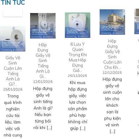
TIN TỨC
Hộp
6 Lưu Ý
Hộp
Đựng
Quan
Đựng
Giấy Vệ
Trọng Khi
Giấy Vệ
Sinh
Giấy Vệ
Mua Hộp
Sinh
Cuộn Lớn
Sinh
Đựng
Tiếng
Cho Kh…
Cuộn Lớn
Giấ…
Anh Là
12/12/2025
Tiếng
Gì…
25/12/2025
Anh Là
Hộp đựng
12/01/2026
Khi mua
Gì?…
giấy vệ
Hộp đựng
hộp đựng
15/01/2026
sinh cuộn
giấy vệ
giấy, việc
Trong
lớn cho
sinh tiếng
lựa chọn
quá trình
khách
Anh là gì?
sản phẩm
nghiên
sạn là
Nếu bạn
phù hợp
cứu tài
phụ kiện
từng bối
không chỉ
liệu, làm
vệ sinh
rối khi […]
giúp […]
việc với
[…]
nhà cung