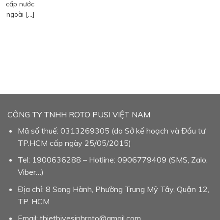
cấp nước
ngoài […]
CÔNG TY TNHH ROTO PUSI VIỆT NAM
Mã số thuế: 0313269305 (do Sở kế hoạch và Đầu tư
TP.HCM cấp ngày 25/05/2015)
Tel: 1900636288 – Hotline: 0906779409 (SMS, Zalo,
Viber…)
Địa chỉ: 8 Song Hành, Phường Trung Mỹ Tây, Quận 12,
TP. HCM
Email: thietbivesinhroto@gmail.com