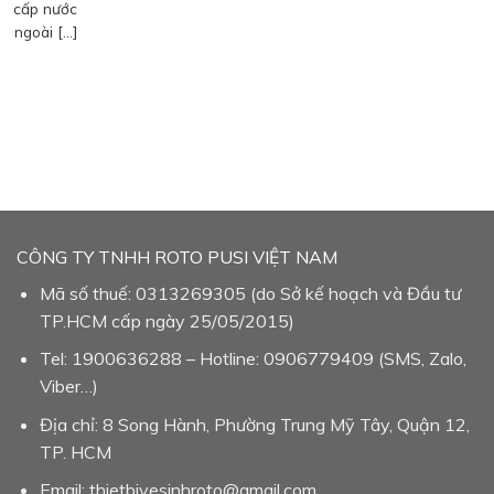
cấp nước
ngoài […]
CÔNG TY TNHH ROTO PUSI VIỆT NAM
Mã số thuế: 0313269305 (do Sở kế hoạch và Đầu tư
TP.HCM cấp ngày 25/05/2015)
Tel: 1900636288 – Hotline: 0906779409 (SMS, Zalo,
Viber…)
Địa chỉ: 8 Song Hành, Phường Trung Mỹ Tây, Quận 12,
TP. HCM
Email: thietbivesinhroto@gmail.com