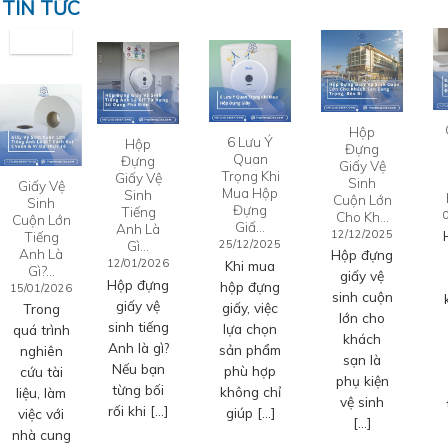
TIN TỨC
Hộp
6 Lưu Ý
Hộp
Đựng
Quan
Đựng
Giấy Vệ
Trọng Khi
Giấy Vệ
Sinh
Giấy Vệ
Mua Hộp
Sinh
Cuộn Lớn
Sinh
Đựng
Tiếng
Cho Kh…
Cuộn Lớn
Giấ…
Anh Là
12/12/2025
Tiếng
Gì…
25/12/2025
Anh Là
Hộp đựng
12/01/2026
Khi mua
Gì?…
giấy vệ
Hộp đựng
hộp đựng
15/01/2026
sinh cuộn
giấy vệ
giấy, việc
Trong
lớn cho
sinh tiếng
lựa chọn
quá trình
khách
Anh là gì?
sản phẩm
nghiên
sạn là
Nếu bạn
phù hợp
cứu tài
phụ kiện
từng bối
không chỉ
liệu, làm
vệ sinh
rối khi […]
giúp […]
việc với
[…]
nhà cung