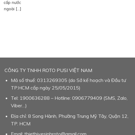
cấp nước
ngoài […]
CÔNG TY TNHH ROTO PUSI VIỆT NAM
Mã số thuế: 0313269305 (do Sở kế hoạch và Đầu tư
TP.HCM cấp ngày 25/05/2015)
Tel: 1900636288 – Hotline: 0906779409 (SMS, Zalo,
Viber…)
Địa chỉ: 8 Song Hành, Phường Trung Mỹ Tây, Quận 12,
TP. HCM
Email: thietbivesinhroto@gmail.com