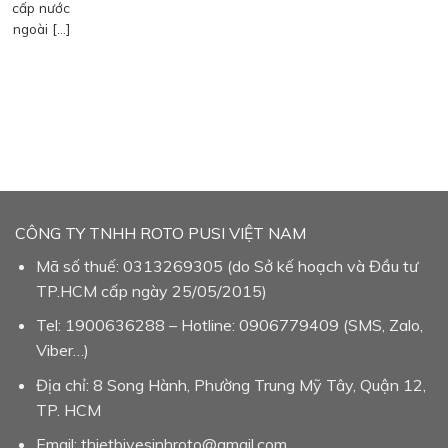
cấp nước
ngoài […]
CÔNG TY TNHH ROTO PUSI VIỆT NAM
Mã số thuế: 0313269305 (do Sở kế hoạch và Đầu tư
TP.HCM cấp ngày 25/05/2015)
Tel: 1900636288 – Hotline: 0906779409 (SMS, Zalo,
Viber…)
Địa chỉ: 8 Song Hành, Phường Trung Mỹ Tây, Quận 12,
TP. HCM
Email: thietbivesinhroto@gmail.com