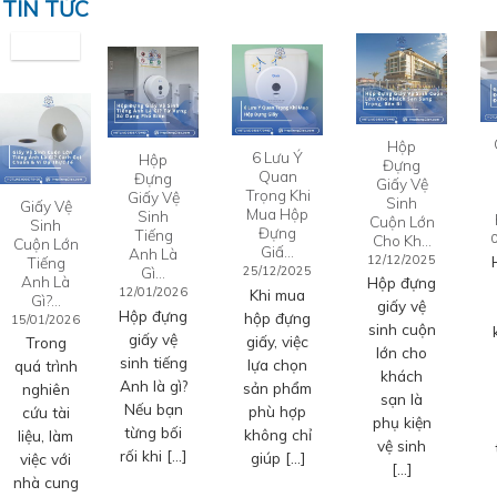
TIN TỨC
Hộp
6 Lưu Ý
Hộp
Đựng
Quan
Đựng
Giấy Vệ
Trọng Khi
Giấy Vệ
Sinh
Giấy Vệ
Mua Hộp
Sinh
Cuộn Lớn
Sinh
Đựng
Tiếng
Cho Kh…
Cuộn Lớn
Giấ…
Anh Là
12/12/2025
Tiếng
Gì…
25/12/2025
Anh Là
Hộp đựng
12/01/2026
Khi mua
Gì?…
giấy vệ
Hộp đựng
hộp đựng
15/01/2026
sinh cuộn
giấy vệ
giấy, việc
Trong
lớn cho
sinh tiếng
lựa chọn
quá trình
khách
Anh là gì?
sản phẩm
nghiên
sạn là
Nếu bạn
phù hợp
cứu tài
phụ kiện
từng bối
không chỉ
liệu, làm
vệ sinh
rối khi […]
giúp […]
việc với
[…]
nhà cung