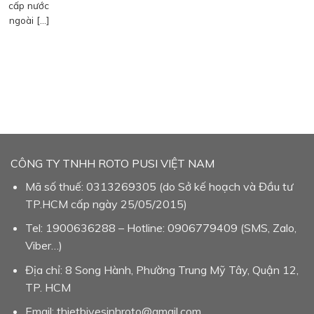
cấp nước
ngoài […]
CÔNG TY TNHH ROTO PUSI VIỆT NAM
Mã số thuế: 0313269305 (do Sở kế hoạch và Đầu tư
TP.HCM cấp ngày 25/05/2015)
Tel: 1900636288 – Hotline: 0906779409 (SMS, Zalo,
Viber…)
Địa chỉ: 8 Song Hành, Phường Trung Mỹ Tây, Quận 12,
TP. HCM
Email: thietbivesinhroto@gmail.com