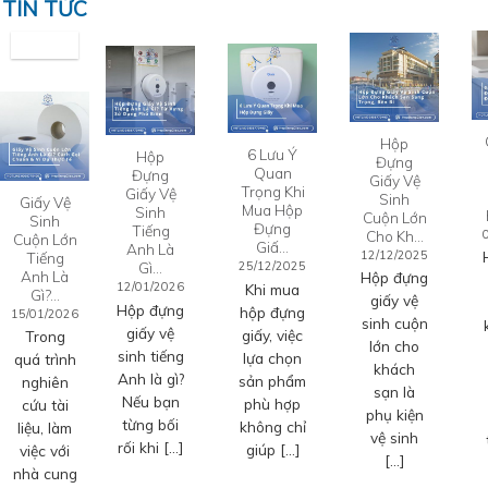
TIN TỨC
Hộp
6 Lưu Ý
Hộp
Đựng
Quan
Đựng
Giấy Vệ
Trọng Khi
Giấy Vệ
Sinh
Giấy Vệ
Mua Hộp
Sinh
Cuộn Lớn
Sinh
Đựng
Tiếng
Cho Kh…
Cuộn Lớn
Giấ…
Anh Là
12/12/2025
Tiếng
Gì…
25/12/2025
Anh Là
Hộp đựng
12/01/2026
Khi mua
Gì?…
giấy vệ
Hộp đựng
hộp đựng
15/01/2026
sinh cuộn
giấy vệ
giấy, việc
Trong
lớn cho
sinh tiếng
lựa chọn
quá trình
khách
Anh là gì?
sản phẩm
nghiên
sạn là
Nếu bạn
phù hợp
cứu tài
phụ kiện
từng bối
không chỉ
liệu, làm
vệ sinh
rối khi […]
giúp […]
việc với
[…]
nhà cung