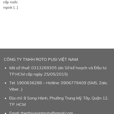
cấp nước
ngoài […]
CÔNG TY TNHH ROTO PUSI VIỆT NAM
Mã số thuế: 0313269305 (do Sở kế hoạch và Đầu tư
TP.HCM cấp ngày 25/05/2015)
Tel: 1900636288 – Hotline: 0906779409 (SMS, Zalo,
Viber…)
Địa chỉ: 8 Song Hành, Phường Trung Mỹ Tây, Quận 12,
TP. HCM
Email: thietbivesinhroto@gmail.com