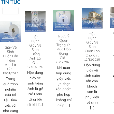
TIN TỨC
Hộp
6 Lưu Ý
Hộp
Đựng
Quan
Đựng
Giấy Vệ
Trọng Khi
Giấy Vệ
Sinh
Giấy Vệ
Mua Hộp
Sinh
Cuộn Lớn
Sinh
Đựng
Tiếng
Cho Kh…
Cuộn Lớn
Giấ…
Anh Là
12/12/2025
Tiếng
Gì…
25/12/2025
Anh Là
Hộp đựng
12/01/2026
Khi mua
Gì?…
giấy vệ
Hộp đựng
hộp đựng
15/01/2026
sinh cuộn
giấy vệ
giấy, việc
Trong
lớn cho
sinh tiếng
lựa chọn
quá trình
khách
Anh là gì?
sản phẩm
nghiên
sạn là
Nếu bạn
phù hợp
cứu tài
phụ kiện
từng bối
không chỉ
liệu, làm
vệ sinh
rối khi […]
giúp […]
việc với
[…]
nhà cung