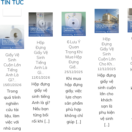
TIN TỨC
Hộp
6 Lưu Ý
Hộp
Đựng
Quan
Đựng
Giấy Vệ
Trọng Khi
Giấy Vệ
Sinh
Giấy Vệ
Mua Hộp
Sinh
Cuộn Lớn
Sinh
Đựng
Tiếng
Cho Kh…
Cuộn Lớn
Giấ…
Anh Là
12/12/2025
Tiếng
Gì…
25/12/2025
Anh Là
Hộp đựng
12/01/2026
Khi mua
Gì?…
giấy vệ
Hộp đựng
hộp đựng
15/01/2026
sinh cuộn
giấy vệ
giấy, việc
Trong
lớn cho
sinh tiếng
lựa chọn
quá trình
khách
Anh là gì?
sản phẩm
nghiên
sạn là
Nếu bạn
phù hợp
cứu tài
phụ kiện
từng bối
không chỉ
liệu, làm
vệ sinh
rối khi […]
giúp […]
việc với
[…]
nhà cung