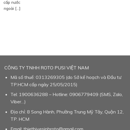
cấp nước
ngoài […]
CÔNG TY TNHH ROTO PUSI VIỆT NAM
Mã số thuế: 0313269305 (do Sở kế hoạch và Đầu tư
TP.HCM cấp ngày 25/05/2015)
Tel: 1900636288 – Hotline: 0906779409 (SMS, Zalo,
Viber…)
Địa chỉ: 8 Song Hành, Phường Trung Mỹ Tây, Quận 12,
TP. HCM
Email: thietbivesinhroto@gmail.com