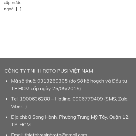
cấp nước
ngoài […]
CÔNG TY TNHH ROTO PUSI VIỆT NAM
Mã số thuế: 0313269305 (do Sở kế hoạch và Đầu tư
TP.HCM cấp ngày 25/05/2015)
Tel: 1900636288 – Hotline: 0906779409 (SMS, Zalo,
Viber…)
Địa chỉ: 8 Song Hành, Phường Trung Mỹ Tây, Quận 12,
TP. HCM
Email: thietbivesinhroto@gmail.com