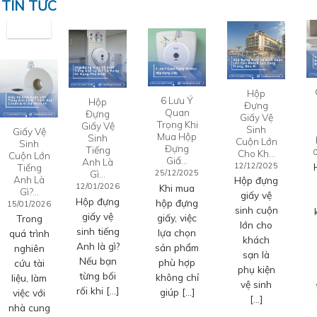
TIN TỨC
Hộp
6 Lưu Ý
Hộp
Đựng
Quan
Đựng
Giấy Vệ
Trọng Khi
Giấy Vệ
Sinh
Giấy Vệ
Mua Hộp
Sinh
Cuộn Lớn
Sinh
Đựng
Tiếng
Cho Kh…
Cuộn Lớn
Giấ…
Anh Là
12/12/2025
Tiếng
Gì…
25/12/2025
Anh Là
Hộp đựng
12/01/2026
Khi mua
Gì?…
giấy vệ
Hộp đựng
hộp đựng
15/01/2026
sinh cuộn
giấy vệ
giấy, việc
Trong
lớn cho
sinh tiếng
lựa chọn
quá trình
khách
Anh là gì?
sản phẩm
nghiên
sạn là
Nếu bạn
phù hợp
cứu tài
phụ kiện
từng bối
không chỉ
liệu, làm
vệ sinh
rối khi […]
giúp […]
việc với
[…]
nhà cung