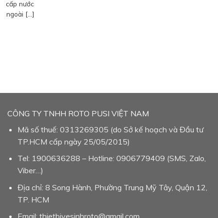
cấp nước
ngoài […]
CÔNG TY TNHH ROTO PUSI VIỆT NAM
Mã số thuế: 0313269305 (do Sở kế hoạch và Đầu tư
TP.HCM cấp ngày 25/05/2015)
Tel: 1900636288 – Hotline: 0906779409 (SMS, Zalo,
Viber…)
Địa chỉ: 8 Song Hành, Phường Trung Mỹ Tây, Quận 12,
TP. HCM
Email: thietbivesinhroto@gmail.com