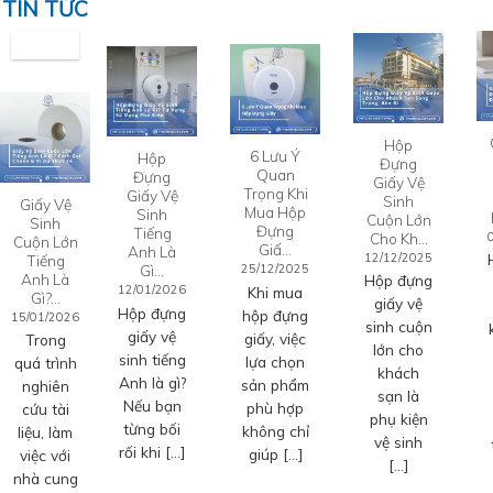
TIN TỨC
Hộp
6 Lưu Ý
Hộp
Đựng
Quan
Đựng
Giấy Vệ
Trọng Khi
Giấy Vệ
Sinh
Giấy Vệ
Mua Hộp
Sinh
Cuộn Lớn
Sinh
Đựng
Tiếng
Cho Kh…
Cuộn Lớn
Giấ…
Anh Là
12/12/2025
Tiếng
Gì…
25/12/2025
Anh Là
Hộp đựng
12/01/2026
Khi mua
Gì?…
giấy vệ
Hộp đựng
hộp đựng
15/01/2026
sinh cuộn
giấy vệ
giấy, việc
Trong
lớn cho
sinh tiếng
lựa chọn
quá trình
khách
Anh là gì?
sản phẩm
nghiên
sạn là
Nếu bạn
phù hợp
cứu tài
phụ kiện
từng bối
không chỉ
liệu, làm
vệ sinh
rối khi […]
giúp […]
việc với
[…]
nhà cung