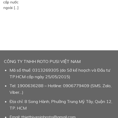
cấp nước
ngoài […]
CÔNG TY TNHH ROTO PUSI VIỆT NAM
Mã số thuế: 0313269305 (do Sở kế hoạch và Đầu tư
TP.HCM cấp ngày 25/05/2015)
Tel: 1900636288 – Hotline: 0906779409 (SMS, Zalo,
Viber…)
Địa chỉ: 8 Song Hành, Phường Trung Mỹ Tây, Quận 12,
TP. HCM
Email: thietbivesinhroto@gmail.com