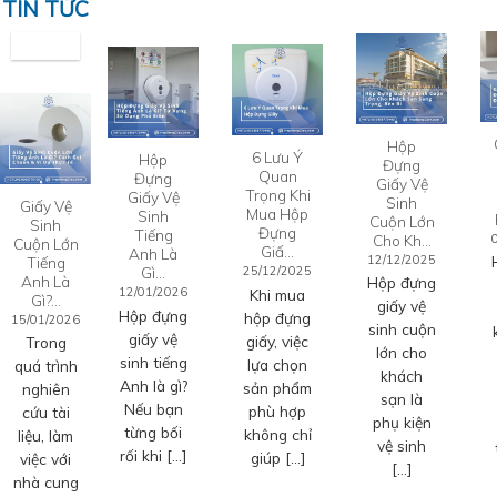
TIN TỨC
Hộp
6 Lưu Ý
Hộp
Đựng
Quan
Đựng
Giấy Vệ
Trọng Khi
Giấy Vệ
Sinh
Giấy Vệ
Mua Hộp
Sinh
Cuộn Lớn
Sinh
Đựng
Tiếng
Cho Kh…
Cuộn Lớn
Giấ…
Anh Là
12/12/2025
Tiếng
Gì…
25/12/2025
Anh Là
Hộp đựng
12/01/2026
Khi mua
Gì?…
giấy vệ
Hộp đựng
hộp đựng
15/01/2026
sinh cuộn
giấy vệ
giấy, việc
Trong
lớn cho
sinh tiếng
lựa chọn
quá trình
khách
Anh là gì?
sản phẩm
nghiên
sạn là
Nếu bạn
phù hợp
cứu tài
phụ kiện
từng bối
không chỉ
liệu, làm
vệ sinh
rối khi […]
giúp […]
việc với
[…]
nhà cung