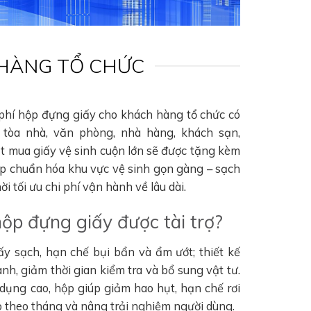
 HÀNG TỔ CHỨC
 phí hộp đựng giấy cho khách hàng tổ chức có
tòa nhà, văn phòng, nhà hàng, khách sạn,
ặt mua giấy vệ sinh cuộn lớn sẽ được tặng kèm
úp chuẩn hóa khu vực vệ sinh gọn gàng – sạch
i tối ưu chi phí vận hành về lâu dài.
hộp đựng giấy được tài trợ?
ấy sạch, hạn chế bụi bẩn và ẩm ướt; thiết kế
nh, giảm thời gian kiểm tra và bổ sung vật tư.
 dụng cao, hộp giúp giảm hao hụt, hạn chế rơi
hao theo tháng và nâng trải nghiệm người dùng.