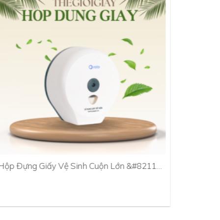
Hộp Đựng Giấy Vệ Sinh Cuộn Lớn &#8211…
Hộp Đựn